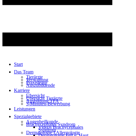
Start
Das Team
Tierärzte
Verwaltung
Praxisteam
Auszubildende
Karriere
Übersicht
Übersicht Tierärzte
Ausbildung TFA
3-Minuten-Bewerbung
Leistungen
Spezialgebiete
Augenheilkunde
Brachycephales Syndrom
Videos Brachycephales
Syndrom
Dermatologie I Allergologie
Dermatologie Fell u. Haut