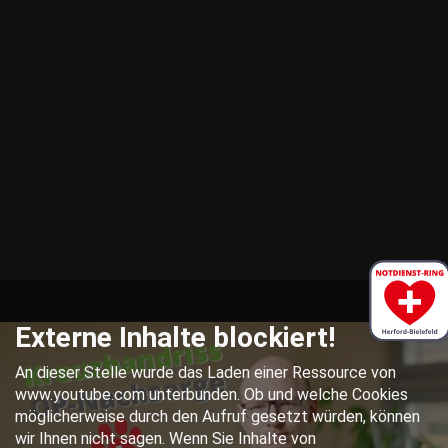
​05221 - 55 234