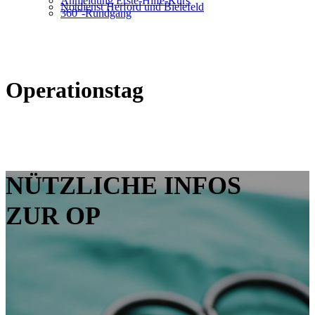
Anmeldung Erste-Hilfe-Kurs
Notdienst Herford und Bielefeld
360°-Rundgang
Operationstag
NÜTZLICHE INFOS
ZUR OP