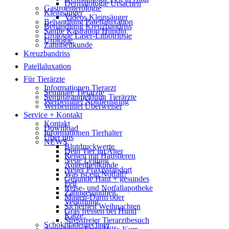
Dermatologie Ursachen
Gastroenterologie
Kleinsäuger
Videos Kleinsäuger
Behandlung Patellaluxation
Behandlung Kreuzbandriss
Sanfte Kastration Hündin
Urologie Laser-Lithotripsie
Urologie
Zahnheilkunde
Kreuzbandriss
Patellaluxation
Für Tierärzte
Informationen Tierarzt
Seminare Tierärzte
Seminaranmeldung Tierärzte
Werbemittel Notdienstring
Werbemittel Überweiser
Service + Kontakt
Kontakt
Download
Informationen Tierhalter
Über uns
NEWS
Blutdruckwerte
Dein Tier im Alter
Reisen mit Haustieren
Neue Leitung
Augenheilkunde
Neuer Praxisstandort
Was ist ein Notfall?
Gesunde Haut + gesundes
Fell
Reise- und Notfallapotheke
Zahngesundheit
Magen-Darm oder
Vergiftung
Sicherheit Weihnachten
Gras fressen bei Hund
Katze
Stressfreier Tierarztbesuch
Schokoladenrechner