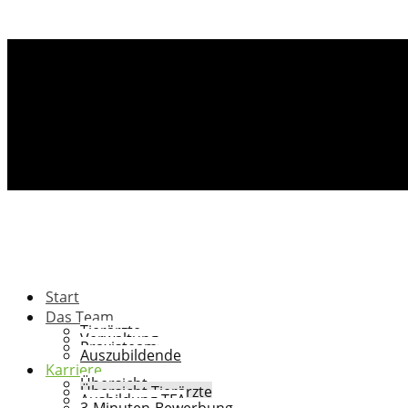
Start
Das Team
Tierärzte
Verwaltung
Praxisteam
Auszubildende
Karriere
Übersicht
Übersicht Tierärzte
Ausbildung TFA