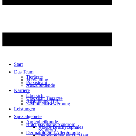
Start
Das Team
Tierärzte
Verwaltung
Praxisteam
Auszubildende
Karriere
Übersicht
Übersicht Tierärzte
Ausbildung TFA
3-Minuten-Bewerbung
Leistungen
Spezialgebiete
Augenheilkunde
Brachycephales Syndrom
Videos Brachycephales
Syndrom
Dermatologie I Allergologie
Dermatologie Fell u. Haut