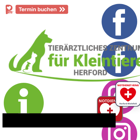
​05221 - 55 234