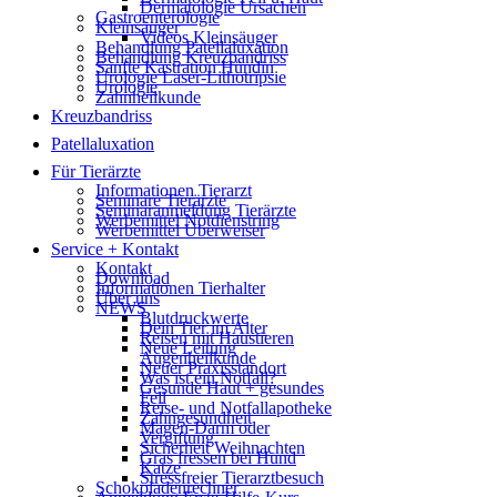
Dermatologie Ursachen
Gastroenterologie
Kleinsäuger
Videos Kleinsäuger
Behandlung Patellaluxation
Behandlung Kreuzbandriss
Sanfte Kastration Hündin
Urologie Laser-Lithotripsie
Urologie
Zahnheilkunde
Kreuzbandriss
Patellaluxation
Für Tierärzte
Informationen Tierarzt
Seminare Tierärzte
Seminaranmeldung Tierärzte
Werbemittel Notdienstring
Werbemittel Überweiser
Service + Kontakt
Kontakt
Download
Informationen Tierhalter
Über uns
NEWS
Blutdruckwerte
Dein Tier im Alter
Reisen mit Haustieren
Neue Leitung
Augenheilkunde
Neuer Praxisstandort
Was ist ein Notfall?
Gesunde Haut + gesundes
Fell
Reise- und Notfallapotheke
Zahngesundheit
Magen-Darm oder
Vergiftung
Sicherheit Weihnachten
Gras fressen bei Hund
Katze
Stressfreier Tierarztbesuch
Schokoladenrechner