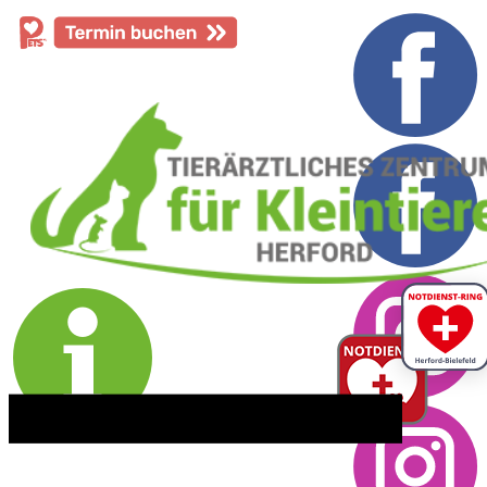
​05221 - 55 234