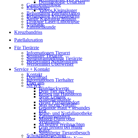
Dermatologie Ursachen
Gastroenterologie
Kleinsäuger
Videos Kleinsäuger
Behandlung Patellaluxation
Behandlung Kreuzbandriss
Sanfte Kastration Hündin
Urologie Laser-Lithotripsie
Urologie
Zahnheilkunde
Kreuzbandriss
Patellaluxation
Für Tierärzte
Informationen Tierarzt
Seminare Tierärzte
Seminaranmeldung Tierärzte
Werbemittel Notdienstring
Werbemittel Überweiser
Service + Kontakt
Kontakt
Download
Informationen Tierhalter
Über uns
NEWS
Blutdruckwerte
Dein Tier im Alter
Reisen mit Haustieren
Neue Leitung
Augenheilkunde
Neuer Praxisstandort
Was ist ein Notfall?
Gesunde Haut + gesundes
Fell
Reise- und Notfallapotheke
Zahngesundheit
Magen-Darm oder
Vergiftung
Sicherheit Weihnachten
Gras fressen bei Hund
Katze
Stressfreier Tierarztbesuch
Schokoladenrechner