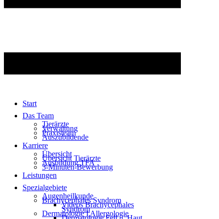
Start
Das Team
Tierärzte
Verwaltung
Praxisteam
Auszubildende
Karriere
Übersicht
Übersicht Tierärzte
Ausbildung TFA
3-Minuten-Bewerbung
Leistungen
Spezialgebiete
Augenheilkunde
Brachycephales Syndrom
Videos Brachycephales
Syndrom
Dermatologie I Allergologie
Dermatologie Fell u. Haut